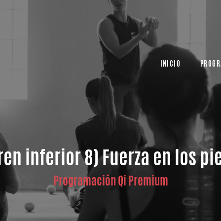
INICIO
INICIO
PROGR
PROGR
ren inferior 8) Fuerza en los pi
Programación Qi Premium