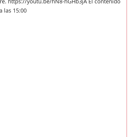
re. https://youtu.be/hN8-hGHb3jA El contenido
a las 15:00