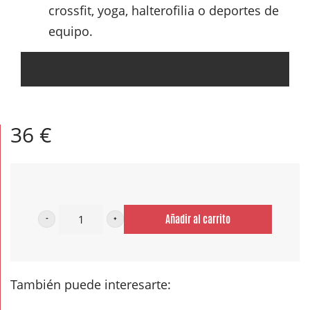
crossfit, yoga, halterofilia o deportes de
equipo.
36
€
Añadir al carrito
Pack
Sesiones
de
También puede interesarte:
Hombro